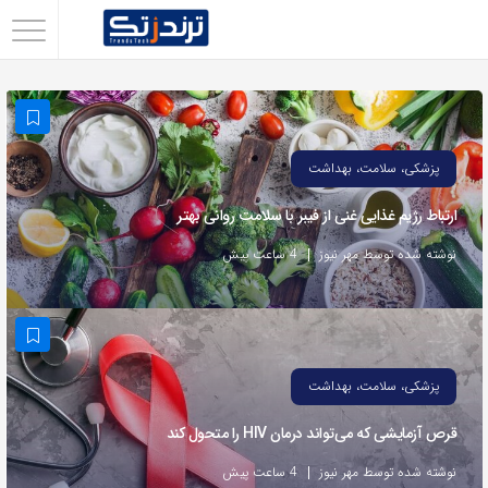
اشتراک
گذاری
با
استفاده
پزشکی، سلامت، بهداشت
از
ارتباط رژیم غذایی غنی از فیبر با سلامت روانی بهتر
روش‌های
زیر
نوشته شده توسط مهر نیوز
4 ساعت پیش
می‌توانید
این
صفحه
را
پزشکی، سلامت، بهداشت
با
قرص آزمایشی که می‌تواند درمان HIV را متحول کند
دوستان
خود
نوشته شده توسط مهر نیوز
4 ساعت پیش