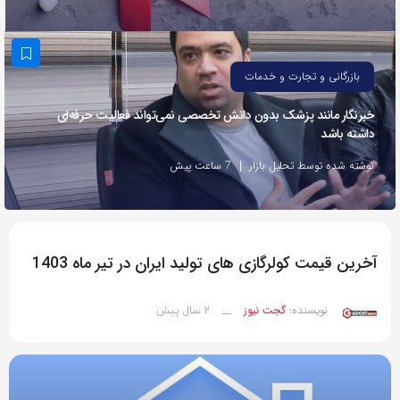
به
اشتراک
بگذارید.
بازرگانی و تجارت و خدمات
خبرنگار مانند پزشک بدون دانش تخصصی نمی‌تواند فعالیت حرفه‌ای
کپی
داشته باشد
لینک
نوشته شده توسط تحلیل بازار
7 ساعت پیش
آخرین قیمت کولرگازی های تولید ایران در تیر ماه 1403
2 سال پیش
نویسنده:
گجت نیوز
__