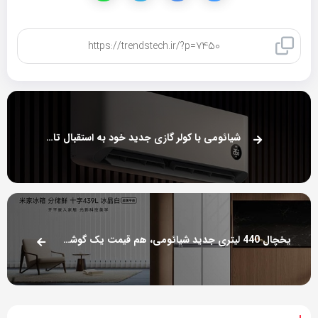
کپی لینک
شیائومی با کولر گازی جدید خود به استقبال تابستان می‌رود
یخچال 440 لیتری جدید شیائومی، هم قیمت یک گوشی میان رده است