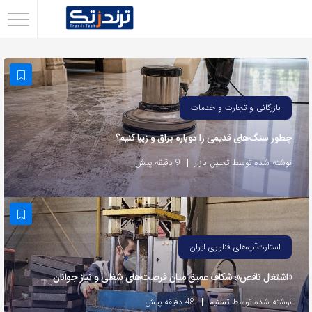
اشتراک
گذاری
با
استفاده
بازرگانی و تجارت و خدمات
از
چطور سنگ‌های قدیمی را دوباره براق و زیبا کنیم؟
روش‌های
زیر
نوشته شده توسط تحلیل بازار
9 دقیقه پیش
می‌توانید
این
صفحه
را
استارت‌آپ‌های فناوری ایران
با
«اشتغال ناقص»؛ شکاف عمیق میان فرصت‌های شغلی و نیاز جوانان
دوستان
خود
نوشته شده توسط تسنیم
48 دقیقه پیش