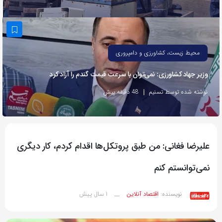
به
اشتراک
بگذارید.
محیط زیست، کشاورزی و دامپروری
کپی
وزیر جهاد کشاورزی: نمی‌توان با سرعت قیمت گندم را آزاد کرد
لینک
نوشته شده توسط تسنیم
48 دقیقه پیش
علیرضا فغانی: من طبق پروتکل‌ها اقدام کردم، کار دیگری
نمی‌توانستم کنم
1 سال پیش
نویسنده:
اقتصاد آنلاین
__