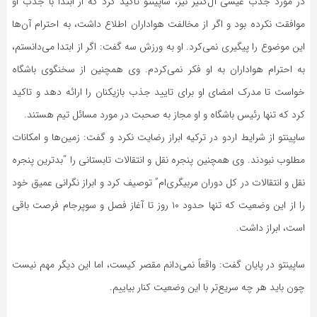
در مورد جذب عیسی آل‌کثیر نیز، ساپینتو تاکید کرد که از ابتدا با جذب او
موافقت نکرده بود و اگر از مخالفت هواداران اطلاع داشت، به احترام آن‌ها
این موضوع را پیگیری نمی‌کرد. او به ورزش سه گفت: اگر از ابتدا می‌دانستم،
به احترام هواداران به او فکر نمی‌کردم. وی همچنین از سخنگوی باشگاه
خواست تا مدرک امضای او برای تایید جذب بازیکنان را ارائه دهد و تاکید
کرد که تنها رئیس باشگاه و او مجاز به صحبت در مورد مسائل تیم هستند.
ساپینتو از شرایط اردو در ترکیه ابراز رضایت نکرد و گفت: زمین‌ها و امکانات
مطلوب نبودند. وی همچنین پنجره نقل و انتقالات تابستانی را “بدترین پنجره
نقل و انتقالات در کل دوران مربیگری‌ام” توصیف کرد و ابراز نگرانی عمیق خود
را از این وضعیت که تنها حدود ۱۰ روز تا آغاز فصل و سوپرجام فرصت باقی
است، ابراز داشت.
ساپینتو در پایان گفت: واقعاً نمی‌دانم مقصر کیست، اما این دیگر مهم نیست
چون باید هر چه سریع‌تر با این وضعیت کنار بیاییم.