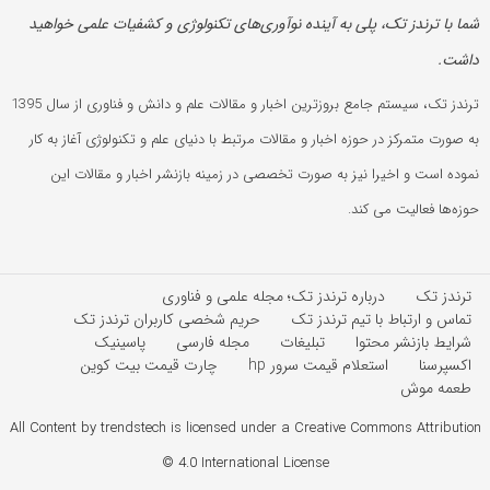
شما با ترندز تک، پلی به آینده‌ نوآوری‌های تکنولوژی و کشفیات علمی خواهید
داشت.
ترندز تک، سیستم جامع بروزترین اخبار و مقالات علم و دانش و فناوری از سال 1395
به صورت متمرکز در حوزه اخبار و مقالات مرتبط با دنیای علم و تکنولوژی آغاز به کار
نموده است و اخیرا نیز به صورت تخصصی در زمینه بازنشر اخبار و مقالات این
حوزه‌ها فعالیت می کند.
ترندز تک
درباره ترندز تک؛ مجله علمی و فناوری
تماس و ارتباط با تیم ترندز تک
حریم شخصی کاربران ترندز تک
شرایط بازنشر محتوا
تبلیغات
مجله فارسی
پاسینیک
اکسپرسنا
استعلام قیمت سرور hp
چارت قیمت بیت کوین
طعمه موش
All Content by trendstech is licensed under a Creative Commons Attribution
4.0 International License ©️