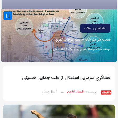
به
اشتراک
بگذارید.
ساختمان و املاک
کپی
قیمت هر متر خانه ۱۰ ساله در قلب تهران
لینک
نوشته شده توسط اکوایران
30 دقیقه پیش
افشاگری سرمربی استقلال از علت جدایی حسینی
1 سال پیش
نویسنده:
اقتصاد آنلاین
__