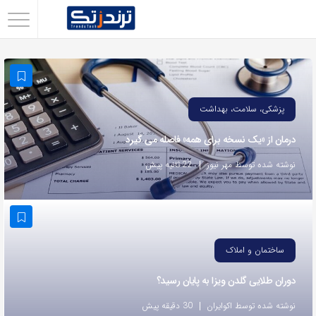
اشتراک
گذاری
با
استفاده
پزشکی، سلامت، بهداشت
از
درمان از «یک نسخه برای همه» فاصله می گیرد
روش‌های
زیر
نوشته شده توسط مهر نیوز
22 ثانیه پیش
می‌توانید
این
صفحه
را
ساختمان و املاک
با
دوران طلایی گلدن ویزا به پایان رسید؟
دوستان
خود
نوشته شده توسط اکوایران
30 دقیقه پیش