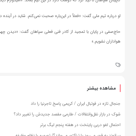
کاپیتان سپاهان تأکید کرد که دوست دارد در این تیم بماند: «امیدوارم دیگ
او درباره تیم ملی گفت: «فعلاً در این‌باره صحبت نمی‌کنم. شاید در آینده د
حاج‌صفی در پایان با تمجید از کادر فنی فعلی سپاهان گفت: «دیدن چ
هواداران نشویم.»
مشاهده بیشتر
جنجال تازه در فوتبال ایران / کریمی پاسخ تاجرنیا را داد
شوک در بازار نقل‌وانتقالات / طارمی مقصد جدیدش را تغییر داد؟
احتمال لغو دربی پایتخت در هفته پنجم لیگ برتر
بیرانوند به فجر می‌رود یا تراکتور می‌ماند؟/ تصمیم با نظام وظیفه