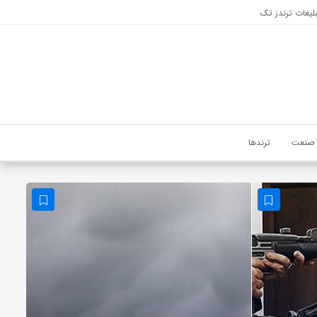
لیغات ترندز تک
صنعت
ترندها