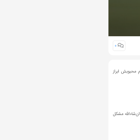
0
م محبوبش ابراز
ن‌شاءالله مشکل