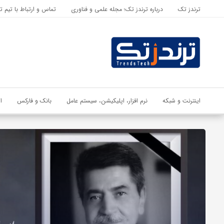
ترندز تک
درباره ترندز تک؛ مجله علمی و فناوری
تماس و ارتباط با تیم ت
اشتراک گذاری
با استفاده از روش‌های زیر می‌توانید این صفحه را با دوستان خود به
اشتراک بگذارید.
کپی لینک
اینترنت و شبکه
نرم افزار، اپلیکیشن، سیستم عامل
بانک و فارکس
ا