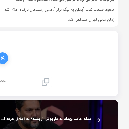
صعود صنعت نفت آبادان به لیگ برتر / مس رفسنجان بازنده اعلام شد
زمان دربی تهران مشخص شد
کپی لینک
حمله حامد بهداد به داریوش ارجمند/ نه اخلاق حرفه ای دارد نه تکنیک!