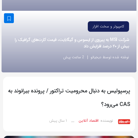
به
اشتراک
بگذارید.
کامپیوتر و سخت افزار
شرکت MSI به پیروی از ایسوس و گیگابایت، قیمت کارت‌های گرافیک را
کپی
بیش از ۲۰ درصد افزایش داد
لینک
نوشته شده توسط دیجیاتو
2 ساعت پیش
پرسپولیس به دنبال محرومیت تراکتور / پرونده بیرانوند به
CAS می‌رود؟
1 سال پیش
نویسنده:
اقتصاد آنلاین
__