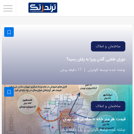
اشتراک
گذاری
با
استفاده
ساختمان و املاک
از
دوران طلایی گلدن ویزا به پایان رسید؟
روش‌های
زیر
نوشته شده توسط اکوایران
17 دقیقه پیش
می‌توانید
این
صفحه
را
ساختمان و املاک
با
قیمت هر متر خانه ۱۰ ساله در قلب تهران
دوستان
خود
نوشته شده توسط اکوایران
18 دقیقه پیش