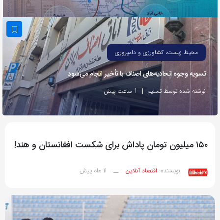
به
اشتراک
بگذارید.
محیط زیست، کشاورزی و دامپروری
کپی
تسویه وجوه اتحادیه‌های اصناف با تأخیر انجام می‌شود
لینک
نوشته شده توسط تسنیم
1 ساعت پیش
۱۵۰ میلیون تومان پاداش برای شکست افغانستان و هند!
11 ماه پیش
نویسنده:
اقتصاد آنلاین
__