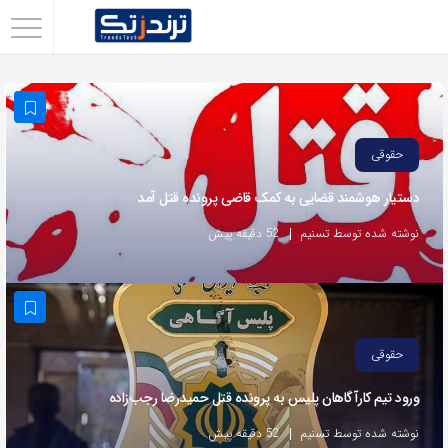
اشتراک
گذاری
با
استفاده
حقوقی
از
دستیار هوشمند قضایی به کمک قاضی پرونده قتل آمد
روش‌های
زیر
نوشته شده توسط تسنیم
52 دقیقه پیش
می‌توانید
این
صفحه
را
حقوقی
با
ورود تیم کارآگاهان پلیس به پرونده قتل حمیدرضا رجب‌زاده
دوستان
خود
نوشته شده توسط تسنیم
52 دقیقه پیش