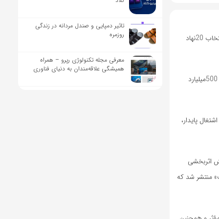
کلاد
تاثیر دمپایی و صندل مردانه در زندگی
روزمره
مسعود بیگی,مدیرکل نظارت و هماهنگی طرح‌های کارآفرینی و اشتغال وزارت تعاون، کار و رفاه اجتماعی در گفت‌وگو با خبرنگاراقتصادی خبرگزاری تسنیم, از انتخاب 20نهاد
معرفی مجله تکنولوژی رپرو – همراه
همیشگی علاقه‌مندان به دنیای فناوری
بیگی، با تشریح نتایج طرح ملی «یاوران پیشرفت» گفت: این طرح با تکیه بر ظرفیت نهادهای توسعه کسب‌وکار بخش خصوصی، به پرداخت بیش از 5هزار و 500میلیارد
توسعه اشتغال پایدار،
یش اثربخشی
» منتشر شد که
مؤثر و همچنین