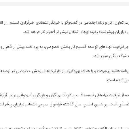
رفت» زمینه ایجاد اشتغال بیش از 4هزار نفر فراهم شد.
رد: این طرح در چارچوب جزء (2) بند (الف) ماده (6) قانون برنامه هفتم پیشرفت و با هدف بهره‌گیری از ظرفیت‌های بخش خصوصی در 
جرا شده است.
فاده از ظرفیت نهادهای توسعه کسب‌وکار، تسهیلگران و بازیگران غیردولتی برای افزا
صادی است. بر همین اساس، سال گذشته فراخوان عمومی انتخاب «یاوران پیشرفت
ی باید دارای الگوی مشخص اشتغال‌زایی، شبکه تسهیلگری، سابقه و تجربه اجرایی 