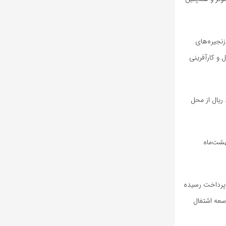
نجیره‌های
 و کارآفرینی
جتماعی اظهار کرد : برای اجرای این طرح، یک همت معادل 10 هزار میلیارد ریال از محل
هشت‌ماه
صد منابع پیش‌بینی‌شده به مرحله پرداخت رسیده
ه توسعه اشتغال