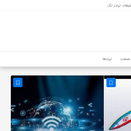
لیغات ترندز تک
صنعت
ترندها