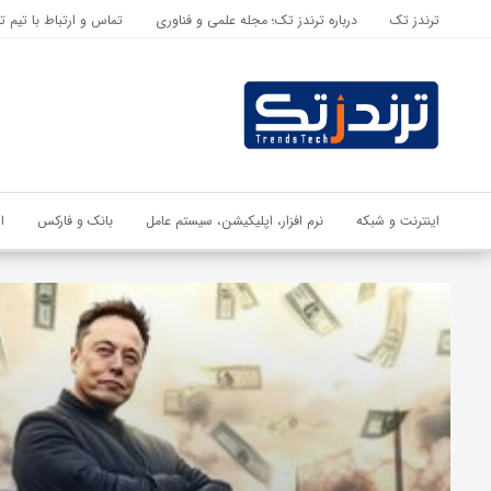
ترندز تک
درباره ترندز تک؛ مجله علمی و فناوری
تماس و ارتباط با تیم ت
اشتراک گذاری
با استفاده از روش‌های زیر می‌توانید این صفحه را با دوستان خود به
اشتراک بگذارید.
کپی لینک
اینترنت و شبکه
نرم افزار، اپلیکیشن، سیستم عامل
بانک و فارکس
ا