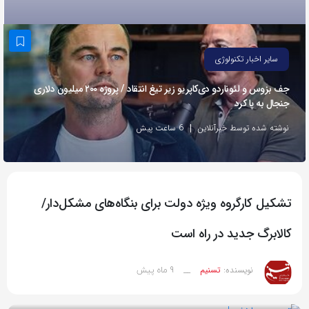
به
اشتراک
بگذارید.
سایر اخبار تکنولوژی
جف بزوس و لئوناردو دی‌کاپریو زیر تیغ انتقاد / پروژه ۲۰۰ میلیون دلاری
کپی
جنجال به پا کرد
لینک
نوشته شده توسط خبرآنلاین
6 ساعت پیش
تشکیل کارگروه ویژه دولت برای بنگاه‌های مشکل‌دار/
کالابرگ جدید در راه است
9 ماه پیش
نویسنده:
تسنیم
__
بازدید 62