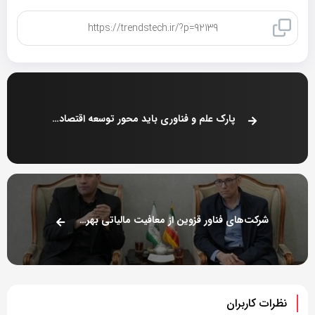
کپی لینک
پارک علم و فناوری باید محور توسعه اقتصادی قزوین باشد
شرکت‌های فناور قزوین از معافیت مالیاتی بهره‌مند می‌شوند
نظرات کاربران