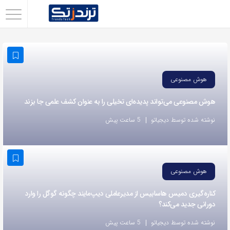
اشتراک
گذاری
با
استفاده
هوش مصنوعی
از
هوش مصنوعی می‌تواند پدیده‌ای تخیلی را به عنوان کشف علمی جا بزند
روش‌های
زیر
نوشته شده توسط دیجیاتو
5 ساعت پیش
می‌توانید
این
صفحه
هوش مصنوعی
را
با
کناره‌گیری دمیس هاسابیس از مدیرعاملی دیپ‌مایند چگونه گوگل را وارد
دورانی جدید می‌کند؟
دوستان
خود
نوشته شده توسط دیجیاتو
5 ساعت پیش