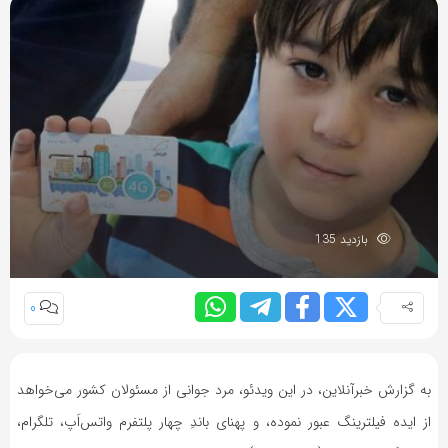
بازدید 135
0
به گزارش خبرآنلاین، در این ویدئو، مرد جوانی از مسئولان کشور می‌خواهد
از ایده فیلترینگ عبور نموده، و پهنای باندِ چهار پلتفرم واتس‌اَپ، تلگرام،