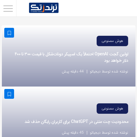
اشتراک
گذاری
با
هوش مصنوعی
استفاده
از
اولین گجت OpenAI احتمالاً یک اسپیکر دونات‌شکل با قیمت ۳۰۰ تا ۴۰۰
دلار خواهد بود
روش‌های
زیر
نوشته شده توسط دیجیاتو
44 دقیقه پیش
می‌توانید
این
صفحه
را
هوش مصنوعی
با
محدودیت چت متنی در ChatGPT برای کاربران رایگان حذف شد
دوستان
خود
نوشته شده توسط دیجیاتو
45 دقیقه پیش