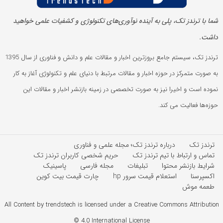
شما با ترندز تک، پلی به آینده‌ نوآوری‌های تکنولوژی و کشفیات علمی خواهید
داشت.
ترندز تک، سیستم جامع بروزترین اخبار و مقالات علم و دانش و فناوری از سال 1395
به صورت متمرکز در حوزه اخبار و مقالات مرتبط با دنیای علم و تکنولوژی آغاز به کار
نموده است و اخیرا نیز به صورت تخصصی در زمینه بازنشر اخبار و مقالات این
حوزه‌ها فعالیت می کند.
ترندز تک
درباره ترندز تک؛ مجله علمی و فناوری
تماس و ارتباط با تیم ترندز تک
حریم شخصی کاربران ترندز تک
شرایط بازنشر محتوا
تبلیغات
مجله فارسی
پاسینیک
اکسپرسنا
استعلام قیمت سرور hp
چارت قیمت بیت کوین
طعمه موش
All Content by trendstech is licensed under a Creative Commons Attribution
4.0 International License ©️