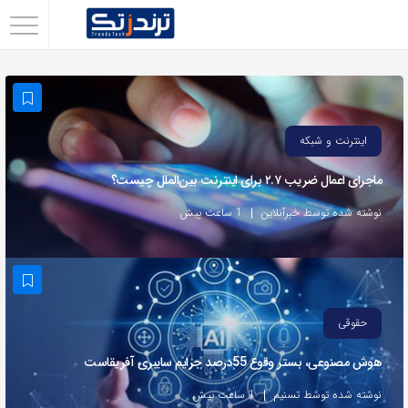
اشتراک
گذاری
با
استفاده
اینترنت و شبکه
از
ماجرای اعمال ضریب ۲.۷ برای اینترنت بین‌الملل چیست؟
روش‌های
زیر
نوشته شده توسط خبرآنلاین
1 ساعت پیش
می‌توانید
این
صفحه
را
حقوقی
با
هوش مصنوعی، بستر وقوع 55درصد جرایم سایبری آفریقاست
دوستان
خود
نوشته شده توسط تسنیم
1 ساعت پیش