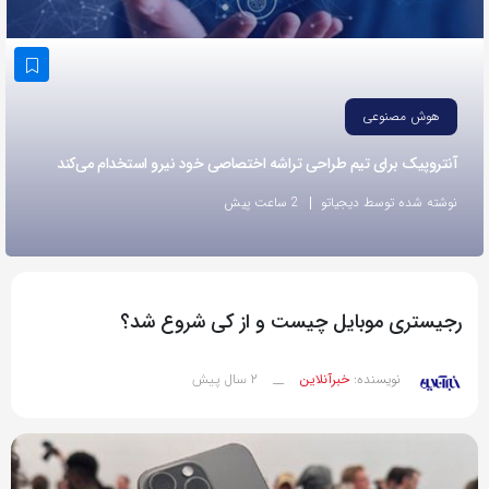
به
اشتراک
بگذارید.
هوش مصنوعی
کپی
آنتروپیک برای تیم طراحی تراشه اختصاصی خود نیرو استخدام می‌کند
لینک
نوشته شده توسط دیجیاتو
2 ساعت پیش
رجیستری موبایل چیست و از کی شروع شد؟
2 سال پیش
نویسنده:
خبرآنلاین
__