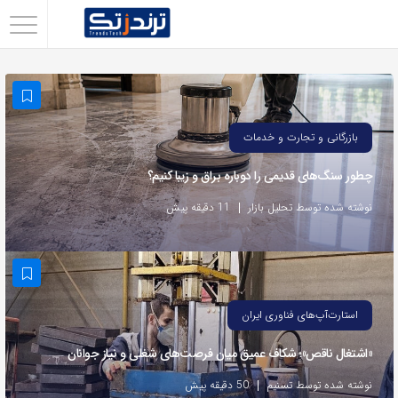
اشتراک
گذاری
با
استفاده
بازرگانی و تجارت و خدمات
از
چطور سنگ‌های قدیمی را دوباره براق و زیبا کنیم؟
روش‌های
زیر
نوشته شده توسط تحلیل بازار
11 دقیقه پیش
می‌توانید
این
صفحه
را
استارت‌آپ‌های فناوری ایران
با
«اشتغال ناقص»؛ شکاف عمیق میان فرصت‌های شغلی و نیاز جوانان
دوستان
خود
نوشته شده توسط تسنیم
50 دقیقه پیش