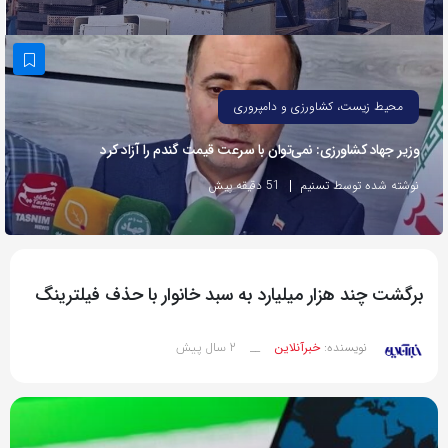
به
اشتراک
بگذارید.
محیط زیست، کشاورزی و دامپروری
کپی
وزیر جهاد کشاورزی: نمی‌توان با سرعت قیمت گندم را آزاد کرد
لینک
نوشته شده توسط تسنیم
51 دقیقه پیش
برگشت چند هزار میلیارد به سبد خانوار با حذف فیلترینگ
2 سال پیش
نویسنده:
خبرآنلاین
__