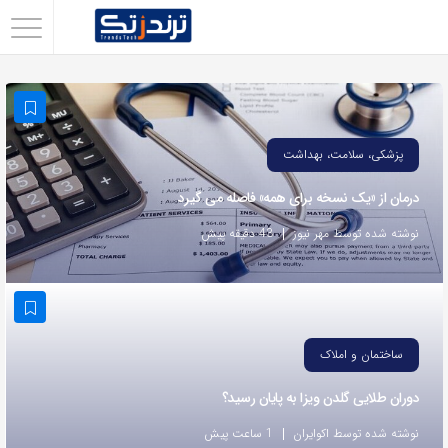
اشتراک
گذاری
با
استفاده
پزشکی، سلامت، بهداشت
از
درمان از «یک نسخه برای همه» فاصله می گیرد
روش‌های
زیر
نوشته شده توسط مهر نیوز
43 دقیقه پیش
می‌توانید
این
صفحه
را
ساختمان و املاک
با
دوران طلایی گلدن ویزا به پایان رسید؟
دوستان
خود
نوشته شده توسط اکوایران
1 ساعت پیش