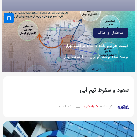
به
اشتراک
بگذارید.
ساختمان و املاک
کپی
قیمت هر متر خانه ۱۰ ساله در قلب تهران
لینک
نوشته شده توسط اکوایران
1 ساعت پیش
صعود و سقوط تیم آبی
2 سال پیش
نویسنده:
خبرآنلاین
__