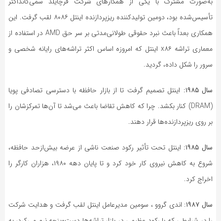
به‌صورت مشترک با یکی از همکارهای شرکت فرچایلد سمی‌کانداکتر
تأسیس‌شده بود، دومین تولیدکننده ریزپردازنده اینتل ۸۰۸۶ لقب گرفت. این
همکاری بعداً باعث نبرد حقوقی طولانی‌مدتی بر سر حق AMD در استفاده از
معماری تراشه x۸۶ اینتل که امروزه اساس اکثر تراشه‌های رایانه شخصی و
سرور را شکل داده، گردید.
سال ۱۹۸۵:
اینتل تصمیم گرفت تا از بازار حافظه با دسترسی تصادفی پویا
(DRAM) کنار بکشد. چرا که کاهش تقاضا باعث می‌شد تا آن‌ها تمرکزشان را
بر روی ریزپردازنده‌ها قرار دهند.
سال ۱۹۸۵:
اینتل تحت تأثیر رکود صنعت ناشی از عرضه بیش‌ازحد حافظه،
شروع به کاهش نیروی کار خود کرد و تا پایان دهه ۱۹۸۰، هزاران کارگر را
اخراج کرد.
سال ۱۹۸۷
: اندی گروو ، سومین مدیرعامل اینتل لقب گرفت و هدایت شرکت
را در شرایطی که با رکود عظیمی در بازار تراشه‌ها دست‌وپنجه نرم می‌کرد، به