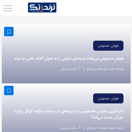
اشتراک
گذاری
با
استفاده
هوش مصنوعی
از
هوش مصنوعی می‌تواند پدیده‌ای تخیلی را به عنوان کشف علمی جا بزند
روش‌های
زیر
نوشته شده توسط دیجیاتو
5 ساعت پیش
می‌توانید
این
صفحه
هوش مصنوعی
را
با
کناره‌گیری دمیس هاسابیس از مدیرعاملی دیپ‌مایند چگونه گوگل را وارد
دورانی جدید می‌کند؟
دوستان
خود
نوشته شده توسط دیجیاتو
5 ساعت پیش