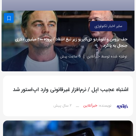
به
اشتراک
بگذارید.
سایر اخبار تکنولوژی
جف بزوس و لئوناردو دی‌کاپریو زیر تیغ انتقاد / پروژه ۲۰۰ میلیون دلاری
کپی
جنجال به پا کرد
لینک
نوشته شده توسط خبرآنلاین
6 ساعت پیش
اشتباه عجیب اپل / نرم‌افزار غیرقانونی وارد اپ‌استور شد
2 سال پیش
نویسنده:
خبرآنلاین
__