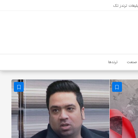
لیغات ترندز تک
صنعت
ترندها