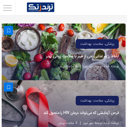
اشتراک
گذاری
با
استفاده
پزشکی، سلامت، بهداشت
از
ارتباط رژیم غذایی غنی از فیبر با سلامت روانی بهتر
روش‌های
زیر
نوشته شده توسط مهر نیوز
4 ساعت پیش
می‌توانید
این
صفحه
را
پزشکی، سلامت، بهداشت
با
قرص آزمایشی که می‌تواند درمان HIV را متحول کند
دوستان
خود
نوشته شده توسط مهر نیوز
4 ساعت پیش