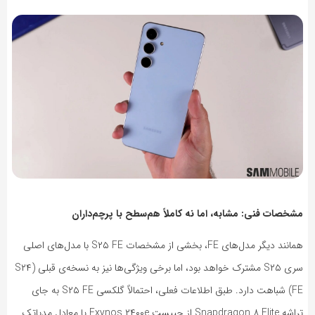
مشخصات فنی: مشابه، اما نه کاملاً هم‌سطح با پرچم‌داران
همانند دیگر مدل‌های FE، بخشی از مشخصات S۲۵ FE با مدل‌های اصلی
سری S۲۵ مشترک خواهد بود، اما برخی ویژگی‌ها نیز به نسخه‌ی قبلی (S۲۴
FE) شباهت دارد. طبق اطلاعات فعلی، احتمالاً گلکسی S۲۵ FE به جای
تراشه Snapdragon ۸ Elite از چیپست Exynos ۲۴۰۰e یا معادل مدیاتک