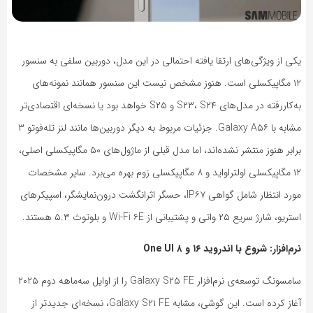
یکی از ویژگی‌های ارتقا یافته احتمالی در این مدل، دوربین سلفی به سنسور
۱۲ مگاپیکسلی است. هنوز مشخص نیست این سنسور همانند نمونه‌های
به‌کاررفته در مدل‌های S۲۳، S۲۴ و S۲۵ خواهد بود یا نسخه‌ای اقتصادی‌تر
مشابه با Galaxy A۵۶. جزئیات مربوط به دیگر دوربین‌ها مانند لنز تله‌فوتو ۳
برابر هنوز منتشر نشده‌اند، اما مدل قبلی از ماژول‌های ۵۰ مگاپیکسلی اصلی،
۱۲ مگاپیکسلی اولتراواید و ۸ مگاپیکسلی زوم بهره می‌برد. سایر مشخصات
مورد انتظار شامل گواهی IP۶۷، حسگر اثرانگشت درون‌نمایشگر، اسپیکرهای
استریو، شارژ سریع ۲۵ واتی و پشتیبانی از Wi-Fi ۶E و بلوتوث ۵.۳ هستند.
نرم‌افزار: شروع با اندروید ۱۶ و One UI ۸
سامسونگ توسعه‌ی نرم‌افزار Galaxy S۲۵ FE را از اوایل سه‌ماهه دوم ۲۰۲۵
آغاز کرده است. این گوشی، مشابه Galaxy S۲۱ FE، نسخه‌ای جدیدتر از