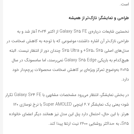
است.
طراحی و نمایشگر: نازک‌تر از همیشه
نخستین شایعات درباره‌ی Galaxy S۲۵ FE از اکتبر ۲۰۲۴ آغاز شد و به
طراحی نازک‌تر آن اشاره داشتند؛ موضوعی که با توجه به کاهش ضخامت در
مدل‌های اصلی S۲۵، S۲۵+ و S۲۵ Ultra چندان دور از انتظار نیست. البته
هیچ‌کدام به باریکی Galaxy S۲۵ Edge نمی‌رسند، اما سامسونگ در سال
۲۰۲۵ به‌وضوح تمرکز ویژه‌ای بر کاهش ضخامت محصولات پرچم‌دار خود
دارد.
در بخش نمایشگر، انتظار می‌رود مشخصات مشابهی با Galaxy S۲۴ FE تکرار
شود؛ یعنی یک نمایشگر ۶.۷ اینچی Super AMOLED با نرخ نوسازی ۱۲۰
هرتز. با این حال، احتمال دارد پنل این مدل نیز همانند دیگر اعضای خانواده
S۲۵، به حداکثر روشنایی ۲۶۰۰ نیت ارتقا پیدا کند.