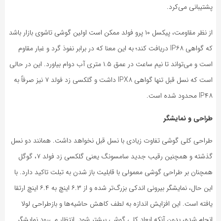
پشتیبانی می‌کرد.
از نظر مقاومت، پیکسل ۱۰ پرو فولد ممکن است اولین گوشی تاشوی بازار باشد
که گواهی IP۶۸ دریافت کند؛ به این معنا که در برابر نفوذ گرد و غبار مقاوم
است و می‌تواند تا نیم ساعت در عمق ۱.۵ متری آب دوام بیاورد. این در حالی‌
است که نسل قبل تنها گواهی IPX۸ داشت و گلکسی زد فولد ۷ نیز صرفاً به
IP۴۸ محدود شده است.
طراحی و نمایشگر
طراحی کلی گوشی تفاوت زیادی با نسل قبل نخواهد داشت. همانند دو نسل
گذشته و همچنین رقیب جدید سامسونگ یعنی گلکسی زد فولد ۷، گوگل
همچنان بر طراحی گوشی معمولی با قابلیت باز شدن به تبلت تاکید دارد. با
این حال، نمایشگر بیرونی اندکی بزرگ‌تر شده و از ۶.۳ اینچ به ۶.۴ اینچ ارتقا
یافته است. این افزایش اندازه به لطف کاهش حاشیه‌ها و بازطراحی لولا
انجام شده، بدون آنکه ابعاد کلی گوشی بیشتر شود. انتظار می‌رود نمایشگر