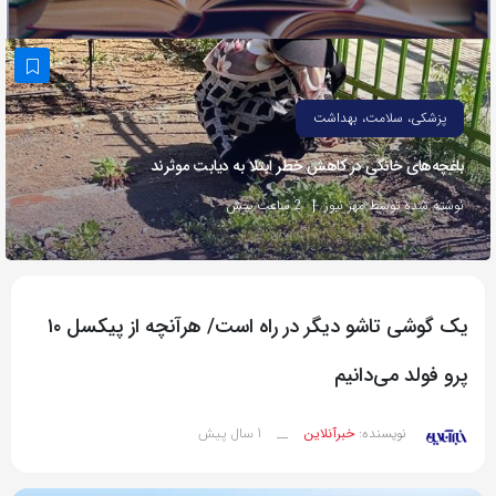
به
اشتراک
بگذارید.
پزشکی، سلامت، بهداشت
کپی
باغچه‌های خانگی در کاهش خطر ابتلا به دیابت موثرند
لینک
نوشته شده توسط مهر نیوز
2 ساعت پیش
یک گوشی تاشو دیگر در راه است/ هرآنچه از پیکسل ۱۰
پرو فولد می‌دانیم
1 سال پیش
نویسنده:
خبرآنلاین
__