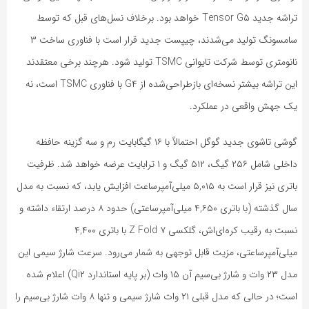
تراشه جدید Tensor G۵ خواهد بود. برخلاف نسل‌های قبل که توسط
سامسونگ تولید می‌شدند، چیپست جدید قرار است با فناوری ساخت ۳
نانومتری توسط شرکت تایوانی TSMC تولید شود. هرچند برخی معتقدند
این تراشه بیشتر نسخه‌ای بازطراحی‌شده از G۴ با فناوری TSMC است، نه
یک جهش واقعی در عملکرد.
گوشی تاشوی جدید گوگل احتمالاً با ۱۶ گیگابایت رم و سه گزینه حافظه
داخلی شامل ۲۵۶ گیگ، ۵۱۲ گیگ و ۱ ترابایت عرضه خواهد شد. ظرفیت
باتری نیز قرار است به ۵,۰۱۵ میلی‌آمپرساعت افزایش یابد، که نسبت به مدل
سال گذشته (با باتری ۴,۶۵۰ میلی‌آمپرساعتی) حدود ۸ درصد ارتقاء داشته و
نسبت به رقیب کره‌ای‌اش، گلکسی Z Fold ۷ با باتری ۴,۴۰۰
میلی‌آمپرساعتی، مزیت قابل توجهی به شمار می‌رود. سرعت شارژ سیمی این
مدل ۲۳ وات و شارژ بی‌سیم آن ۱۵ وات (بر پایه استاندارد Qi۲) اعلام شده
است؛ در حالی که مدل قبلی ۲۱ وات شارژ سیمی و تنها ۸ وات شارژ بی‌سیم را