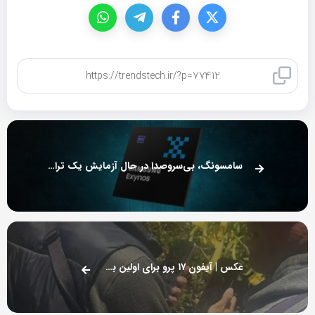
کپی لینک
سامسونگ، بی‌سروصدا در حال آزمایش یک تراشه جدید است!
عکس | آیفون ۱۷ پرو برای اولین بار دیده شد