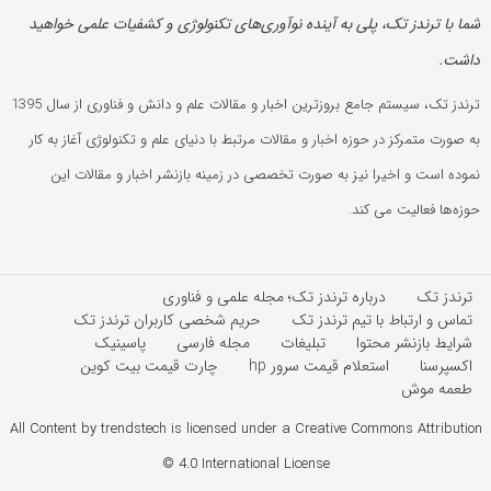
شما با ترندز تک، پلی به آینده‌ نوآوری‌های تکنولوژی و کشفیات علمی خواهید
داشت.
ترندز تک، سیستم جامع بروزترین اخبار و مقالات علم و دانش و فناوری از سال 1395
به صورت متمرکز در حوزه اخبار و مقالات مرتبط با دنیای علم و تکنولوژی آغاز به کار
نموده است و اخیرا نیز به صورت تخصصی در زمینه بازنشر اخبار و مقالات این
حوزه‌ها فعالیت می کند.
ترندز تک
درباره ترندز تک؛ مجله علمی و فناوری
تماس و ارتباط با تیم ترندز تک
حریم شخصی کاربران ترندز تک
شرایط بازنشر محتوا
تبلیغات
مجله فارسی
پاسینیک
اکسپرسنا
استعلام قیمت سرور hp
چارت قیمت بیت کوین
طعمه موش
All Content by trendstech is licensed under a Creative Commons Attribution
4.0 International License ©️