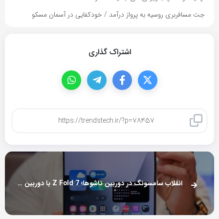
جت مسافربری روسیه به پرواز درآمد / خودکفایی در آسمان مسکو
اشتراک گذاری
کپی لینک
انقلاب سامسونگ در دوربین تاشوها؛‌ Z Fold 7 با دوربین قدرتمند و طراحی باریک وارد میدان شد