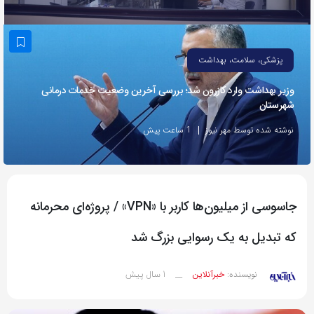
به
اشتراک
بگذارید.
پزشکی، سلامت، بهداشت
وزیر بهداشت وارد کازرون شد؛ بررسی آخرین وضعیت خدمات درمانی
کپی
شهرستان
لینک
نوشته شده توسط مهر نیوز
1 ساعت پیش
جاسوسی از میلیون‌ها کاربر با «VPN» / پروژه‌ای محرمانه‌
که تبدیل به یک رسوایی بزرگ شد
1 سال پیش
نویسنده:
خبرآنلاین
__