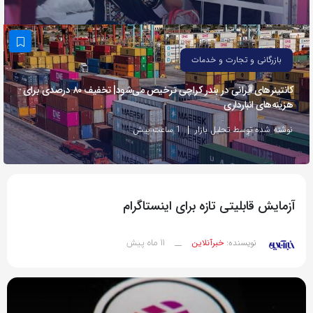
به
اشتراک
بگذارید.
بازرگانی و تجارت و خدمات
کانتینرهای ایرانی در بندر کراچی ترخیص می‌شود| تخفیف ۸۰ درصدی برای
کپی
هزینه‌های انبارداری
لینک
نوشته شده توسط تحلیل بازار
1 ساعت پیش
آزمایش قابلیتی تازه برای اینستاگرام
11 ماه پیش
نویسنده:
خبرآنلاین
__