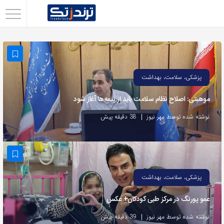
اشتراک
گذاری
با
استفاده
پزشکی، سلامت، بهداشت
از
موهبتی: اصلاح نظام سلامت باید از بیمه‌ها آغاز شود
روش‌های
زیر
نوشته شده توسط مهر نیوز
38 دقیقه پیش
می‌توانید
این
صفحه
را
پزشکی، سلامت، بهداشت
با
عمو پورنگ در مرکز طبی کودکان+ عکس
دوستان
خود
نوشته شده توسط مهر نیوز
39 دقیقه پیش