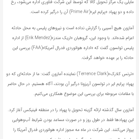
مایلی یک مرکز تحویل کالا که توسط این شرکت فناوری اداره می‌شود، رخ
داده و دو پهپاد «پرایم ایر»(Prime Air) آن را درگیر کرده است.
آمازون هیچ آسیبی را گزارش نداده است و نیروهای پلیس به محل حادثه
اعزام شده‌اند. با وجود این، گروهبان «اریک مندز»(Erik Mendez) از اداره
پلیس تولسون گفت که «اداره هوانوردی فدرال آمریکا»(FAA) بررسی این
حادثه را بر عهده خواهد گرفت.
«ترنس کلارک»(Terrence Clark) نماینده آمازون گفت: ما از حادثه‌ای که دو
پهپاد پرایم ایر در تولسون آریزونا درگیر آن بودند، آگاه هستیم. در حال حاضر
با مقامات مربوطه برای بررسی این موضوع همکاری می‌کنیم.
آمازون سال گذشته ارائه گزینه تحویل با پهپاد را در منطقه فینیکس آغاز کرد.
این پهپادها فقط در طول روز و در صورت مساعد بودن شرایط آب‌وهوایی
پرواز می‌کنند. این شرکت در ماه مه مجوز اداره هوانوردی فدرال آمریکا را