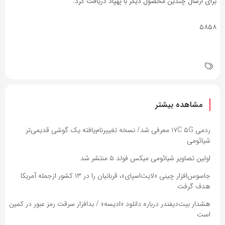
برای ارسال چندین محصول دیگر با پهپاد دریافت کرد.
۵۸۵۸
مشاهده بیشتر
ردمی ۱۷C ۵G معرفی شد/ نسخه تغییرنام‌یافته یک گوشی قدیمی‌تر
شیائومی
اولین تصاویر شیائومی میکس فولد ۵ منتشر شد
جاسوس‌افزار چینی «لایت‌اسپای»، قربانیان را در ۱۳ کشور ازجمله آمریکا
هدف گرفت
هشدار بیت‌دیفندر درباره دانلود «ادیسه» / بدافزار سرقت رمز عبور در کمین
است