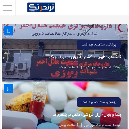
اشتراک
گذاری
با
استفاده
پزشکی، سلامت، بهداشت
از
کمک‌های دارویی ۱۱ کشور به ایران در دوران جنگ
روش‌های
زیر
نوشته شده توسط مهر نیوز
1 ساعت پیش
می‌توانید
این
صفحه
را
پزشکی، سلامت، بهداشت
با
پیدا و پنهان «ارزان فروشی» مکمل در پلتفرم ها
دوستان
خود
نوشته شده توسط مهر نیوز
1 ساعت پیش