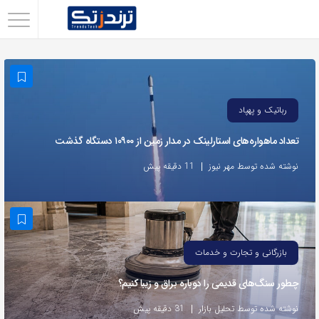
اشتراک
گذاری
با
استفاده
رباتیک و پهپاد
از
تعداد ماهواره‌های استارلینک‌ در مدار زمین از ۱۰۹۰۰ دستگاه گذشت
روش‌های
زیر
نوشته شده توسط مهر نیوز
11 دقیقه پیش
می‌توانید
این
صفحه
را
بازرگانی و تجارت و خدمات
با
چطور سنگ‌های قدیمی را دوباره براق و زیبا کنیم؟
دوستان
خود
نوشته شده توسط تحلیل بازار
31 دقیقه پیش