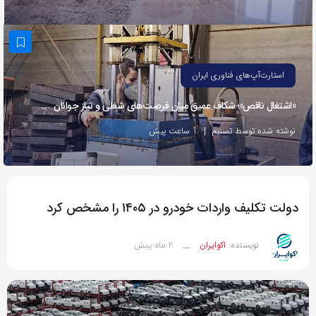
به
اشتراک
بگذارید.
استارت‌آپ‌های فناوری ایران
کپی
«اشتغال ناقص»؛ شکاف عمیق میان فرصت‌های شغلی و نیاز جوانان
لینک
نوشته شده توسط تسنیم
1 ساعت پیش
دولت تکلیف واردات خودرو در ۱۴۰۵ را مشخص کرد
2 ماه پیش
نویسنده:
اکوایران
__