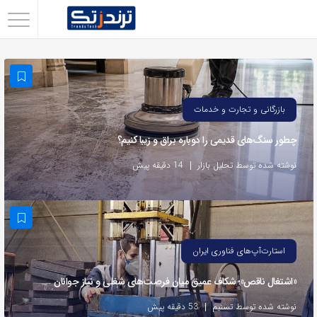
اشتراک
گذاری
با
استفاده
بازرگانی و تجارت و خدمات
از
چطور سنگ‌های قدیمی را دوباره براق و زیبا کنیم؟
روش‌های
زیر
نوشته شده توسط تحلیل بازار
14 دقیقه پیش
می‌توانید
این
صفحه
را
استارت‌آپ‌های فناوری ایران
با
«اشتغال ناقص»؛ شکاف عمیق میان فرصت‌های شغلی و نیاز جوانان
دوستان
خود
نوشته شده توسط تسنیم
53 دقیقه پیش