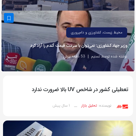
به
اشتراک
بگذارید.
محیط زیست، کشاورزی و دامپروری
کپی
وزیر جهاد کشاورزی: نمی‌توان با سرعت قیمت گندم را آزاد کرد
لینک
نوشته شده توسط تسنیم
53 دقیقه پیش
تعطیلی کشور در شاخص UV بالا ضرورت ندارد
1 سال پیش
نویسنده:
تحلیل بازار
__