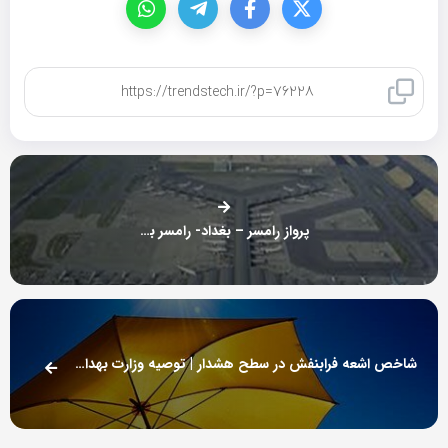
کپی لینک
پرواز رامسر – بغداد- رامسر برقرار شد
شاخص اشعه فرابنفش در سطح هشدار | توصیه وزارت بهداشت برای پیشگیری از سرطان پوست