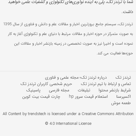
شما با ترندز تک، پلی به آینده‌ نوآوری‌های تکنولوژی و کشفیات علمی خواهید
داشت.
ترندز تک، سیستم جامع بروزترین اخبار و مقالات علم و دانش و فناوری از سال 1395
به صورت متمرکز در حوزه اخبار و مقالات مرتبط با دنیای علم و تکنولوژی آغاز به کار
نموده است و اخیرا نیز به صورت تخصصی در زمینه بازنشر اخبار و مقالات این
حوزه‌ها فعالیت می کند.
ترندز تک
درباره ترندز تک؛ مجله علمی و فناوری
تماس و ارتباط با تیم ترندز تک
حریم شخصی کاربران ترندز تک
شرایط بازنشر محتوا
تبلیغات
مجله فارسی
پاسینیک
اکسپرسنا
استعلام قیمت سرور hp
چارت قیمت بیت کوین
طعمه موش
All Content by trendstech is licensed under a Creative Commons Attribution
4.0 International License ©️