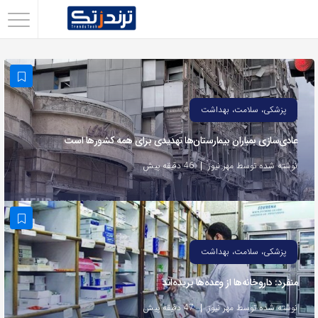
اشتراک
گذاری
با
استفاده
پزشکی، سلامت، بهداشت
از
عادی‌سازی بمباران بیمارستان‌ها تهدیدی برای همه کشورها است
روش‌های
زیر
نوشته شده توسط مهر نیوز
46 دقیقه پیش
می‌توانید
این
صفحه
را
پزشکی، سلامت، بهداشت
با
منفرد: داروخانه‌ها از وعده‌ها بریده‌اند
دوستان
خود
نوشته شده توسط مهر نیوز
47 دقیقه پیش