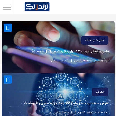
اشتراک
گذاری
با
استفاده
اینترنت و شبکه
از
ماجرای اعمال ضریب ۲.۷ برای اینترنت بین‌الملل چیست؟
روش‌های
زیر
نوشته شده توسط خبرآنلاین
1 ساعت پیش
می‌توانید
این
صفحه
را
حقوقی
با
هوش مصنوعی، بستر وقوع 55درصد جرایم سایبری آفریقاست
دوستان
خود
نوشته شده توسط تسنیم
1 ساعت پیش