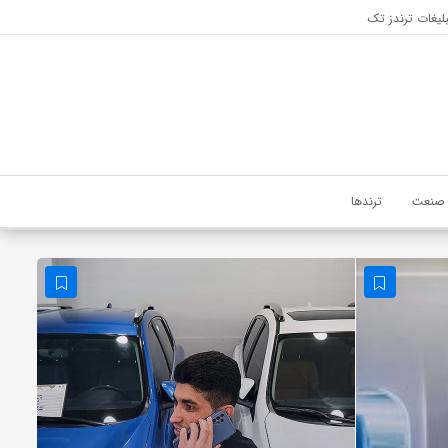
لیغات ترندز تک
صنعت
ترندها