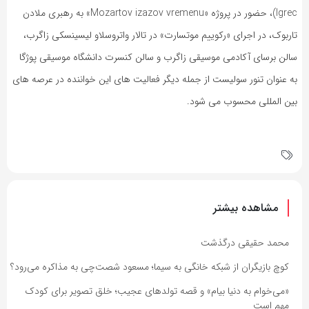
Igrec)، حضور در پروژه «Mozartov izazov vremenu» به رهبری ملادن
تاربوک، در اجرای «رکوییم موتسارت» در تالار واتروسلاو لیسینسکی زاگرب،
سالن برسای آکادمی موسیقی زاگرب و سالن کنسرت دانشگاه موسیقی پوژگا
به عنوان تنور سولیست از جمله دیگر فعالیت های این خواننده در عرصه های
بین المللی محسوب می شود.
مشاهده بیشتر
محمد حقیقی درگذشت
کوچ بازیگران از شبکه خانگی به سیما؛ مسعود شصت‌چی به مذاکره می‌رود؟
«می‌خوام به دنیا بیام» و قصه تولدهای عجیب؛ خلق تصویر برای کودک
مهم است