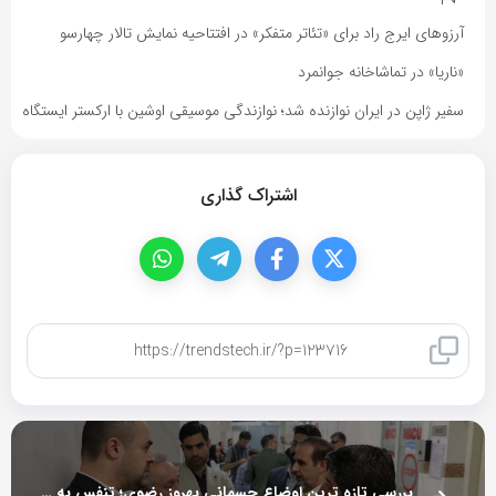
آرزوهای ایرج راد برای «تئاتر متفکر» در افتتاحیه نمایش تالار چهارسو
«ناریا» در تماشاخانه جوانمرد
سفیر ژاپن در ایران نوازنده شد؛ نوازندگی موسیقی اوشین با ارکستر ایستگاه
اشتراک گذاری
کپی لینک
بررسی تازه ترین اوضاع جسمانی بهروز رضوی؛ تنفس به دستگاه وابسته است