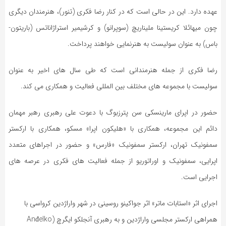
عهده دارد. این در حالی است که در کنار رضا فکری (تنور)، هنرمندان دیگری
چون میهائلا کریستینا ملیناریچ (سوپرانو) و کرشیمیر استراژاناتس (باریتون-
باس) به عنوان سولیست به هنرنمایی خواهند پرداخت.
رضا فکری از جمله هنرمندانی است که طی سال های اخیر به عنوان
سولیست با مجموعه های مختلف بین المللی فعالیت و همکاری می کند.
حضور در اپرای مارینسکی سن پترزبوگ با دعوت علی رهبری رهبر مهمان
دائم این مجموعه، همکاری با «هلیکون اپرا» مسکو، همکاری با ارکستر
سمفونیک تهران، ارکستر سمفونیک «فارس» و حضور در اجراهای متعدد
اپرایی، سمفونیک و اوراتوریو از جمله فعالیت های فکری در عرصه های
اجرایی است.
اجرای اثر «استابات ماتر» اثر جواکینو روسینی در شهر واراژدین کرواسی با
همراهی ارکستر مجلسی واراژدین و به رهبری آنجلکو ایگرچ (Anđelko