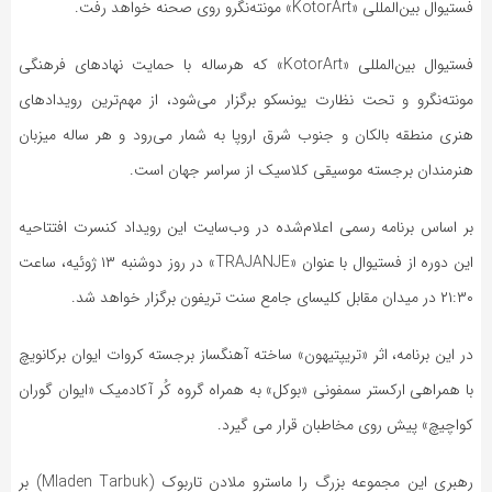
فستیوال بین‌المللی «KotorArt» مونته‌نگرو روی صحنه خواهد رفت.
فستیوال بین‌المللی «KotorArt» که هرساله با حمایت نهادهای فرهنگی
مونته‌نگرو و تحت نظارت یونسکو برگزار می‌شود، از مهم‌ترین رویدادهای
هنری منطقه بالکان و جنوب شرق اروپا به شمار می‌رود و هر ساله میزبان
هنرمندان برجسته موسیقی کلاسیک از سراسر جهان است.
بر اساس برنامه رسمی اعلام‌شده در وب‌سایت این رویداد کنسرت افتتاحیه
این دوره از فستیوال با عنوان «TRAJANJE» در روز دوشنبه ۱۳ ژوئیه، ساعت
۲۱:۳۰ در میدان مقابل کلیسای جامع سنت تریفون برگزار خواهد شد.
در این برنامه، اثر «تریپتیهون» ساخته آهنگساز برجسته کروات ایوان برکانویچ
با همراهی ارکستر سمفونی «بوکل» به همراه گروه کُر آکادمیک «ایوان گوران
کواچیچ» پیش روی مخاطبان قرار می گیرد.
رهبری این مجموعه بزرگ را ماسترو ملادن تاربوک (Mladen Tarbuk) بر