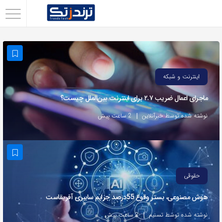
اشتراک
گذاری
با
استفاده
اینترنت و شبکه
از
ماجرای اعمال ضریب ۲.۷ برای اینترنت بین‌الملل چیست؟
روش‌های
زیر
نوشته شده توسط خبرآنلاین
2 ساعت پیش
می‌توانید
این
صفحه
را
حقوقی
با
هوش مصنوعی، بستر وقوع 55درصد جرایم سایبری آفریقاست
دوستان
خود
نوشته شده توسط تسنیم
2 ساعت پیش