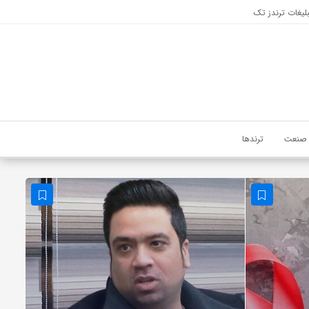
لیغات ترندز تک
صنعت
ترندها