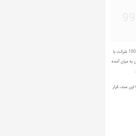
اما این سند اهداف بلندپروازانه دیگری نیز دارد که با توجه به وضعیت فعلی کشور، دسترسی به آن‌ها کمی بعید به نظر می‌رسد. به طور مثال از ایجاد حداقل 1000 شرکت با
10 شرکت بزرگ با حداقل 50 میلیون دلاری و سرمایه گذاری 8 میلیارد دلاری در هوش مصنوعی در افق 1410 سخن به میان آمده
با این سند، قرار