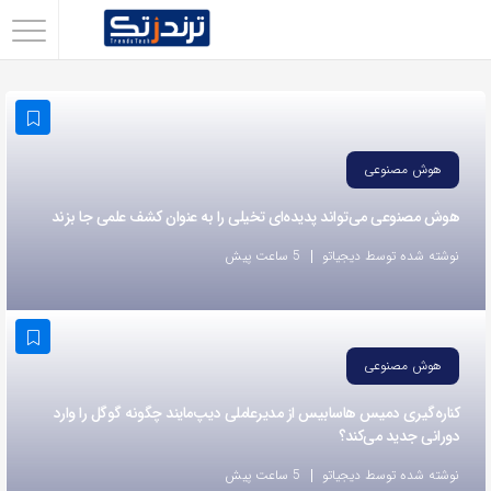
اشتراک
گذاری
با
استفاده
هوش مصنوعی
از
هوش مصنوعی می‌تواند پدیده‌ای تخیلی را به عنوان کشف علمی جا بزند
روش‌های
زیر
نوشته شده توسط دیجیاتو
5 ساعت پیش
می‌توانید
این
صفحه
هوش مصنوعی
را
با
کناره‌گیری دمیس هاسابیس از مدیرعاملی دیپ‌مایند چگونه گوگل را وارد
دورانی جدید می‌کند؟
دوستان
خود
نوشته شده توسط دیجیاتو
5 ساعت پیش