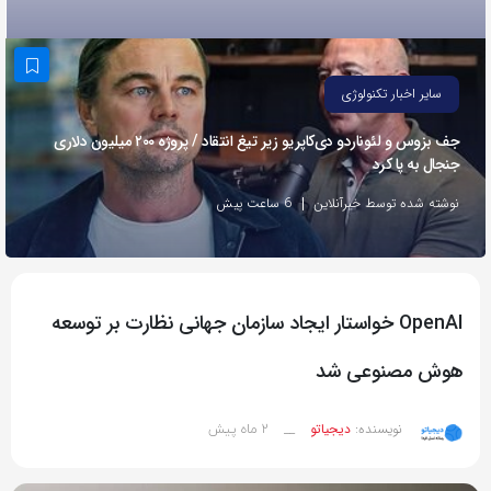
به
اشتراک
بگذارید.
سایر اخبار تکنولوژی
جف بزوس و لئوناردو دی‌کاپریو زیر تیغ انتقاد / پروژه ۲۰۰ میلیون دلاری
کپی
جنجال به پا کرد
لینک
نوشته شده توسط خبرآنلاین
6 ساعت پیش
OpenAI خواستار ایجاد سازمان جهانی نظارت بر توسعه
هوش مصنوعی شد
2 ماه پیش
نویسنده:
دیجیاتو
__