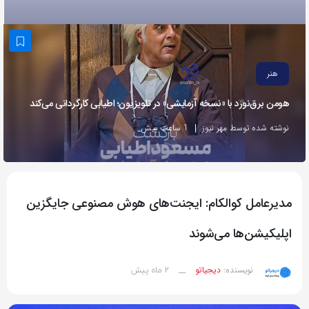
به
اشتراک
بگذارید.
هنر
کپی
هومن برق‌نورد با «نسخه آزمایشی» در تلویزیون؛ اطیابی کارگردانی می‌کند
لینک
نوشته شده توسط مهر نیوز
1 ساعت پیش
مدیرعامل کوالکام: ایجنت‌های هوش مصنوعی جایگزین
اپلیکیشن‌ها می‌شوند
2 ماه پیش
نویسنده:
دیجیاتو
__