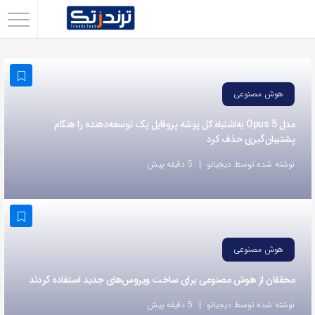
اشتراک
گذاری
با
هوش مصنوعی
استفاده
از
مدل Opus 5 به‌اشتباه کل پوشه پروفایل یک توسعه‌دهنده را هنگام
پشتیبان‌گیری حذف کرد
روش‌های
زیر
نوشته شده توسط دیجیاتو
5 دقیقه پیش
می‌توانید
این
صفحه
را
هوش مصنوعی
با
محققان از هوش مصنوعی برای ساخت ویروس‌های جدید استفاده کردند
دوستان
خود
نوشته شده توسط دیجیاتو
5 دقیقه پیش