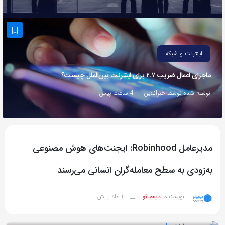
به
اشتراک
بگذارید.
اینترنت و شبکه
کپی
ماجرای اعمال ضریب ۲.۷ برای اینترنت بین‌الملل چیست؟
لینک
نوشته شده توسط خبرآنلاین
4 ساعت پیش
مدیرعامل Robinhood: ایجنت‌های هوش مصنوعی
به‌زودی به سطح معامله‌گران انسانی می‌رسند
1 ماه پیش
نویسنده:
دیجیاتو
__
بازدید 31