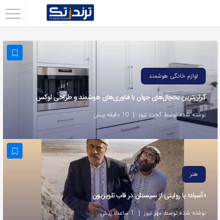
اشتراک
گذاری
با
استفاده
لوازم خانگی هوشمند
از
گران‌ترین یخچال‌های جهان با فناوری‌های هوشمند و طراحی لوکس
روش‌های
زیر
نوشته شده توسط گجت نیوز
10 دقیقه پیش
می‌توانید
این
صفحه
را
هنر
با
«آسباد» با روایتی از سیستان در قاب تلویزیون
دوستان
خود
نوشته شده توسط مهر نیوز
1 ساعت پیش