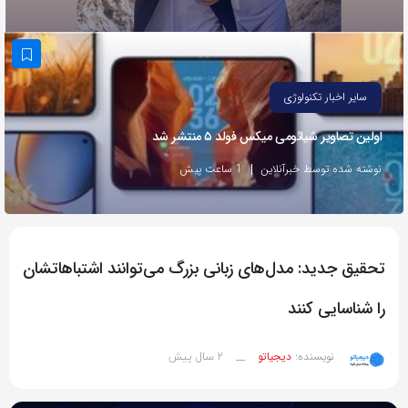
به
اشتراک
بگذارید.
سایر اخبار تکنولوژی
کپی
اولین تصاویر شیائومی میکس فولد ۵ منتشر شد
لینک
نوشته شده توسط خبرآنلاین
1 ساعت پیش
تحقیق جدید: مدل‌های زبانی بزرگ می‌توانند اشتباهاتشان
را شناسایی کنند
2 سال پیش
نویسنده:
دیجیاتو
__