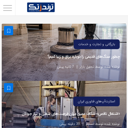
اشتراک
گذاری
با
استفاده
بازرگانی و تجارت و خدمات
از
چطور سنگ‌های قدیمی را دوباره براق و زیبا کنیم؟
روش‌های
زیر
نوشته شده توسط تحلیل بازار
7 ثانیه پیش
می‌توانید
این
صفحه
را
استارت‌آپ‌های فناوری ایران
با
«اشتغال ناقص»؛ شکاف عمیق میان فرصت‌های شغلی و نیاز جوانان
دوستان
خود
نوشته شده توسط تسنیم
39 دقیقه پیش