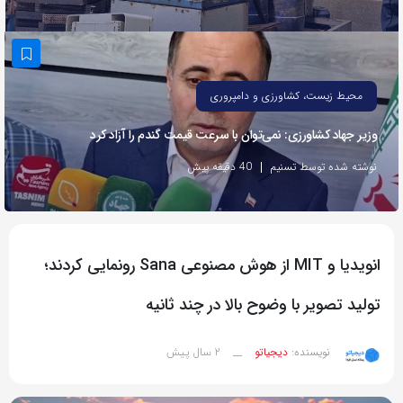
به
اشتراک
بگذارید.
محیط زیست، کشاورزی و دامپروری
کپی
وزیر جهاد کشاورزی: نمی‌توان با سرعت قیمت گندم را آزاد کرد
لینک
نوشته شده توسط تسنیم
40 دقیقه پیش
انویدیا و MIT از هوش مصنوعی Sana رونمایی کردند؛
تولید تصویر با وضوح بالا در چند ثانیه
2 سال پیش
نویسنده:
دیجیاتو
__