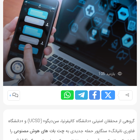
بازدید 105
0
گروهی از محققان امنیتی «دانشگاه کالیفرنیا، سن‌دیگو» (UCSD) و «دانشگاه
فناوری نانیانگ» سنگاپور حمله جدیدی به
چت
بات های هوش مصنوعی
را