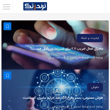
اشتراک
گذاری
با
استفاده
اینترنت و شبکه
از
ماجرای اعمال ضریب ۲.۷ برای اینترنت بین‌الملل چیست؟
روش‌های
زیر
نوشته شده توسط خبرآنلاین
4 ساعت پیش
می‌توانید
این
صفحه
را
حقوقی
با
هوش مصنوعی، بستر وقوع 55درصد جرایم سایبری آفریقاست
دوستان
خود
نوشته شده توسط تسنیم
4 ساعت پیش