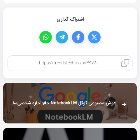
اشتراک گذاری
کپی لینک
هوش مصنوعی گوگل NotebookLM حالا اجازه شخصی‌سازی صداها را می‌دهد