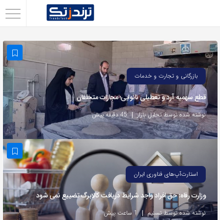
اشتراک
گذاری
با
استفاده
بازرگانی و تجارت و خدمات
از
قطع سهمیه آرد و تعطیلی نانوایی؛ مجازات متخلفان
روش‌های
زیر
نوشته شده توسط تحلیل بازار
45 دقیقه پیش
می‌توانید
این
صفحه
را
استارت‌آپ‌های فناوری ایران
با
وزارت رفاه: حق افراد واجد شرایط دریافت کالابرگ تضییع نمی شود
دوستان
خود
نوشته شده توسط تسنیم
1 ساعت پیش