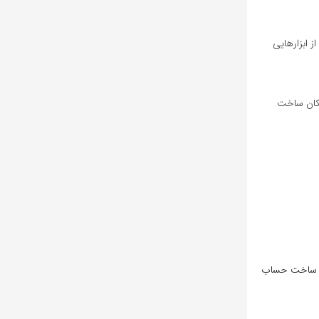
دام کرد و باید از ابزارهایی
ChatGPT به شماره نیاز بود. در این شرایط، کاربران داخل ایران مجبور بودند شماره مجازی تهیه کنند. البته OpenAI امکان ساخت
ی ساخت حساب