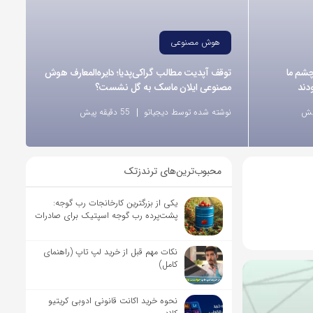
هوش مصنوعی
ر از چشم ما
توقف آپدیت مطالب گراکی‌پدیا؛ دایره‌المعارف هوش
دند
مصنوعی ایلان ماسک به گل نشست؟
نوشته شده توسط دیجیاتو
55 دقیقه پیش
محبوب‌ترین‌های ترندزتک
یکی از بزرگترین کارخانجات رب گوجه:
پشت‌پرده رب گوجه اسپتیک برای صادرات
نکات مهم قبل از خرید لپ تاپ (راهنمای
کامل)
نحوه خرید اکانت قانونی ادوبی کریتیو