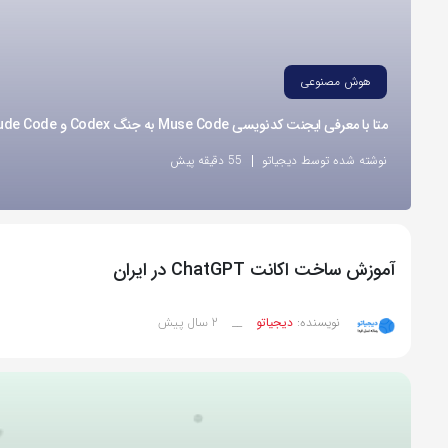
هوش مصنوعی
متا با معرفی ایجنت کدنویسی Muse Code به جنگ Codex و Claude Code رفت
نوشته شده توسط دیجیاتو
55 دقیقه پیش
آموزش ساخت اکانت ChatGPT در ایران
2 سال پیش
نویسنده:
دیجیاتو
__