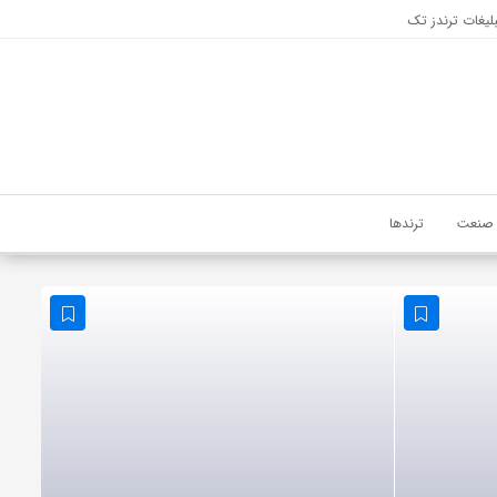
لیغات ترندز تک
صنعت
ترندها