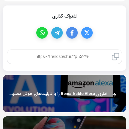
اشتراک گذاری
کپی لینک
آمازون Remarkable Alexa را با قابلیت‌های هوش مصنوعی احتمالاً در اکتبر معرفی می‌کند