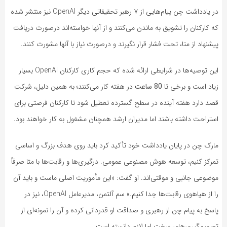
در یادداشت چن پیام‌هایی از ۷ رهبر تحقیقاتی دیگر OpenAI نیز منتشر شده
که کارکنان را تشویق به ماندن می‌کنند و از آنها خواسته‌اند درصورت دریافت
پیشنهاد از متا، تحت فشار قرار نگیرند و درصورت نیاز با آنها مشورت کنند.
این توصیه‌ها در شرایطی ارائه شده که حجم کاری کارکنان OpenAI بسیار
زیاد است و برخی تا
80 ساعت
در هفته کار می‌کنند؛ به‌ همین‌ دلیل، شرکت
قصد دارد هفته آینده در سطح گسترده تعطیل شود تا کارکنان فرصتی برای
استراحت داشته باشند اما مدیران ارشد همچنان مشغول به‌ کار خواهند بود.
مارک چن در پایان یادداشت خود تأکید کرد باید روی هدف بزرگ و اساسی
تمرکز کنیم، توسعه هوش مصنوعی عمومی. درگیری‌ها و رقابت‌ها با متا صرفاً
موضوعی جانبی و موقتی‌اند. او گفت: «این مأموریت اصلی ماست و باید آن
را از هیاهوی رقابت‌ها جدا کنیم.» سم آلتمن، مدیرعامل OpenAI، نیز در
پاسخ به پیام چن از رهبری و صداقت او قدردانی کرده و آن را نمونه‌ای از
تصمیم‌گیری‌های سخت اما لازم دانسته است.