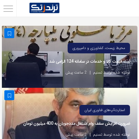
اشتراک
گذاری
با
استفاده
محیط زیست، کشاورزی و دامپروری
از
ثبت قیمت کالا و خدمات در سامانه 124 الزامی شد
روش‌های
زیر
نوشته شده توسط تسنیم
2 ساعت پیش
می‌توانید
این
صفحه
را
استارت‌آپ‌های فناوری ایران
با
ضرورت افزایش سقف وام اشتغال مددجویان به 400 میلیون تومان
دوستان
خود
نوشته شده توسط تسنیم
2 ساعت پیش