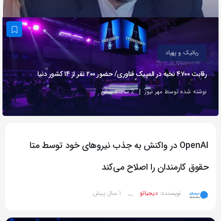
به
اشتراک
بگذارید.
رباتیک و پهپاد
کپی
رقابت ۴۷۰۰ نخبه در المپیک فناوری/ حضور ۲۰۰ نفر از ۱۴ کشور دنیا
لینک
نوشته شده توسط مهر نیوز
2 ساعت پیش
OpenAI در واکنش به جذب نیروهای خود توسط متا
حقوق کارمندان را اصلاح می‌کند
1 سال پیش
نویسنده:
دیجیاتو
__