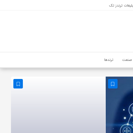
لیغات ترندز تک
صنعت
ترندها