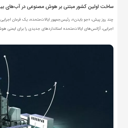
ساخت اولین کشور مبتنی بر هوش مصنوعی در آب‌های بین‌
چند روز پیش، «جو بایدن»، رئیس‌جمهور ایالات‌متحده، یک فرمان اجرایی 
اجرایی، آژانس‌های ایالات‌متحده استانداردهای جدیدی را برای ایمنی هوش م