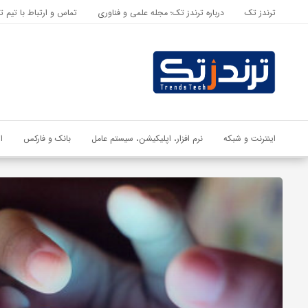
ترندز تک
درباره ترندز تک؛ مجله علمی و فناوری
تماس و ارتباط با تیم ت
اشتراک گذاری
با استفاده از روش‌های زیر می‌توانید این صفحه را با دوستان خود به
اشتراک بگذارید.
کپی لینک
اینترنت و شبکه
نرم افزار، اپلیکیشن، سیستم عامل
بانک و فارکس
ا