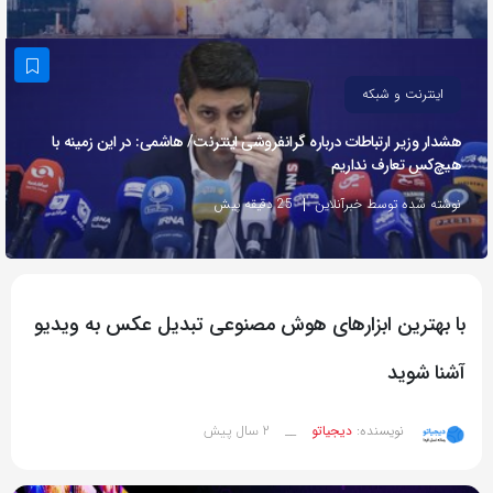
به
اشتراک
بگذارید.
اینترنت و شبکه
هشدار وزیر ارتباطات درباره گرانفروشی اینترنت/ هاشمی: در این زمینه با
کپی
هیچ‌کس تعارف نداریم
لینک
نوشته شده توسط خبرآنلاین
25 دقیقه پیش
با بهترین ابزارهای هوش مصنوعی تبدیل عکس به ویدیو
آشنا شوید
2 سال پیش
نویسنده:
دیجیاتو
__