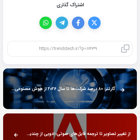
اشتراک گذاری
کپی لینک
گارتنر: ۸۰ درصد شرکت‌ها تا سال ۲۰۲۶ از هوش مصنوعی استفاده می‌کنند
از تغییر تصاویر تا ترجمه فایل‌های صوتی؛ ادوبی از چندین ابزار هوش مصنوعی رونمایی کرد [تماشا کنید]