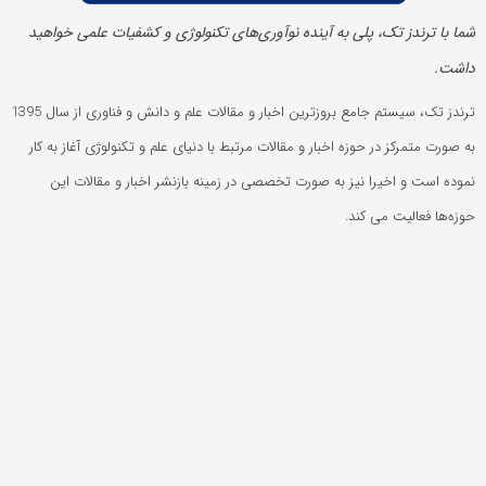
شما با ترندز تک، پلی به آینده‌ نوآوری‌های تکنولوژی و کشفیات علمی خواهید
داشت.
ترندز تک، سیستم جامع بروزترین اخبار و مقالات علم و دانش و فناوری از سال 1395
به صورت متمرکز در حوزه اخبار و مقالات مرتبط با دنیای علم و تکنولوژی آغاز به کار
نموده است و اخیرا نیز به صورت تخصصی در زمینه بازنشر اخبار و مقالات این
حوزه‌ها فعالیت می کند.
ترندز تک
درباره ترندز تک؛ مجله علمی و فناوری
تماس و ارتباط با تیم ترندز تک
حریم شخصی کاربران ترندز تک
شرایط بازنشر محتوا
تبلیغات
مجله فارسی
پاسینیک
اکسپرسنا
استعلام قیمت سرور hp
چارت قیمت بیت کوین
طعمه موش
All Content by trendstech is licensed under a Creative Commons Attribution
4.0 International License ©️