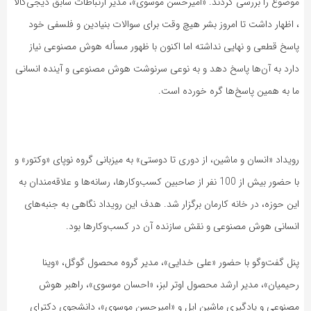
موضوع را بررسی کردند. «امیرحسن موسوی»، مدیر ارتباطات سابق دیجی‌کالا
، اظهار داشت تا امروز بشر هیچ وقت برای سوالات بنیادین و فلسفی خود
پاسخ قطعی و نهایی نداشته اما اکنون با ظهور مسأله هوش مصنوعی نیاز
دارد به آن‌ها پاسخ دهد و به نوعی سرنوشت هوش مصنوعی و آینده انسانی
ما به همین پاسخ‌ها گره خورده است.
رویداد «انسان و ماشین، از دوری تا دوستی» به میزبانی گروه نوپای «وکتور» و
با حضور بیش از 100 نفر از صاحبین کسب‌و‌کارها، رسانه‌ها و علاقه‌مندان به
این حوزه، در خانه‌ کارمان برگزار شد. هدف این رویداد نگاهی به جنبه‌های
انسانی هوش مصنوعی و نقش سازنده آن در کسب‌وکارها بود.
پنل گفت‌وگو با حضور «علی خدایی»، مدیر گروه محصول گوگل، «وینا
رحیمیان»، مدیر ارشد محصول اوتر لبز، «احسان موسوی»، راهبر هوش
مصنوعی و یادگیری ماشین اپل و «امیرحسن موسوی»، دانشجوی دکترای