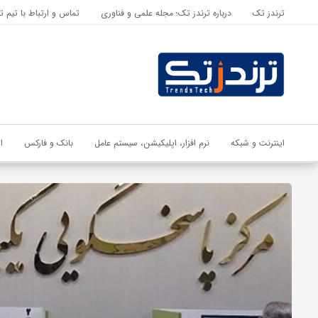
ترندز تک
درباره ترندز تک؛ مجله علمی و فناوری
تماس و ارتباط با تیم ت
اشتراک گذاری
با استفاده از روش‌های زیر می‌توانید این صفحه را با دوستان خود به
اشتراک بگذارید.
کپی لینک
اینترنت و شبکه
نرم افزار، اپلیکیشن، سیستم عامل
بانک و فارکس
ا