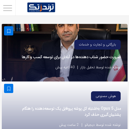
اشتراک
گذاری
با
استفاده
بازرگانی و تجارت و خدمات
از
ضرورت حضور شتاب ‌دهنده‌ها در آبادان برای توسعه کسب‌ و کارها
روش‌های
زیر
نوشته شده توسط تحلیل بازار
40 ثانیه پیش
می‌توانید
این
صفحه
هوش مصنوعی
را
با
مدل Opus 5 به‌اشتباه کل پوشه پروفایل یک توسعه‌دهنده را هنگام
پشتیبان‌گیری حذف کرد
دوستان
خود
نوشته شده توسط دیجیاتو
2 ساعت پیش