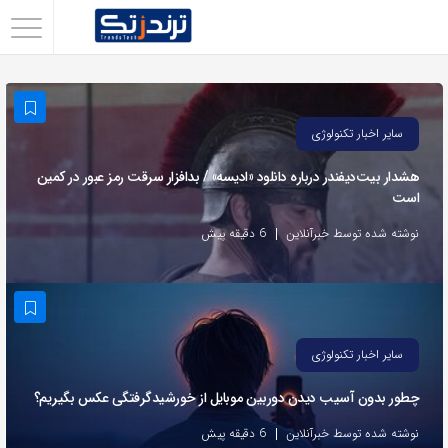
اشتراک
گذاری
با
سایر اخبار تکنولوژی
استفاده
از
هشدار بیت‌دیفندر درباره دانلود «ادیسه» / بدافزار سرقت رمز عبور در کمین
است
روش‌های
زیر
نوشته شده توسط خبرآنلاین
6 دقیقه پیش
می‌توانید
این
صفحه
را
سایر اخبار تکنولوژی
با
چطور بدون آسیب دیدن دوربین موبایل از خورشیدگرفتگی عکس بگیریم؟
دوستان
خود
نوشته شده توسط خبرآنلاین
6 دقیقه پیش