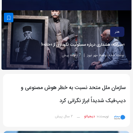
به
اشتراک
بگذارید.
هنر
کپی
«میراث»؛ هشداری درباره مسئولیت نگهداری از «خانه»!
لینک
نوشته شده توسط مهر نیوز
7 دقیقه پیش
سازمان ملل متحد نسبت به خطر هوش مصنوعی و
دیپ‌فیک شدیداً ابراز نگرانی کرد
2 سال پیش
نویسنده:
دیجیاتو
__