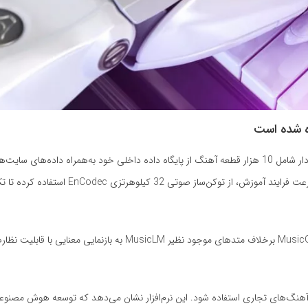
موسیقی مجوزدار شامل 10 هزار قطعه آهنگ از پایگاه داده داخلی خود به‌همراه داده‌های سای
Shutterstock و Pond5 استفاده کرده است. این شرکت برای بالابردن سرعت فرایند آموزش، از توکن‌ساز صوتی 32 کیلو
«احسان خالق»، مهندس یادگیری ماشینی Hugging Face می‌گوید: «MusicGen برخلاف متدهای موجود نظیر MusicLM به باز
 می‌تواند برای تولید آهنگ‌های تجاری استفاده شود. این نرم‌افزار نشان می‌دهد که توسعه هوش م