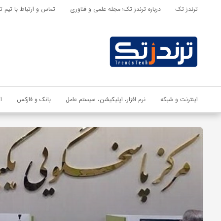
ترندز تک
درباره ترندز تک؛ مجله علمی و فناوری
تماس و ارتباط با تیم ت
اشتراک گذاری
با استفاده از روش‌های زیر می‌توانید این صفحه را با دوستان خود به
اشتراک بگذارید.
کپی لینک
اینترنت و شبکه
نرم افزار، اپلیکیشن، سیستم عامل
بانک و فارکس
ا