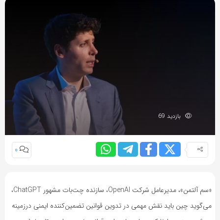
بازدید 69
0
«سم آلتمن»، مدیرعامل شرکت OpenAI، سازنده چت‌بات مشهور ChatGPT،
می‌گوید چین باید نقش مهمی در تدوین قوانین تضمین‌کننده ایمنی در‌زمینه