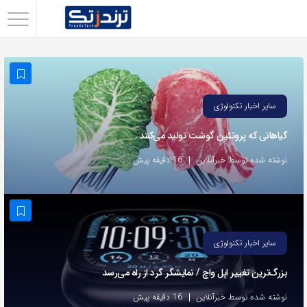
اشتراک
گذاری
با
استفاده
سایر اخبار تکنولوژی
از
گیاهانی که پروتئین گوشت تولید می‌کنند
روش‌های
زیر
نوشته شده توسط خبرآنلاین
16 دقیقه پیش
می‌توانید
این
صفحه
را
سایر اخبار تکنولوژی
با
بزرگ‌ترین تغییر اپل واچ / نمایشگر گرد از راه می‌رسد
دوستان
خود
نوشته شده توسط خبرآنلاین
16 دقیقه پیش