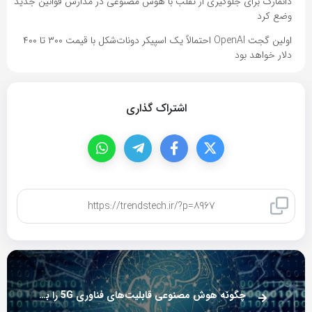
دانمارک برای جلوگیری از تقلب با هوش مصنوعی در مدارس قوانین جدید
وضع کرد
اولین گجت OpenAI احتمالاً یک اسپیکر دونات‌شکل با قیمت ۳۰۰ تا ۴۰۰
دلار خواهد بود
اشتراک گذاری
کپی لینک
چگونه هوش مصنوعی قابلیت‌های فناوری 5G را بهبود می‌بخشد؟