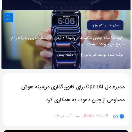
به
اشتراک
بگذارید.
سایر اخبار تکنولوژی
رکورد ۱۵ ساله آیفون شکسته می‌شود؟ / آیفون ۱۷ متفاوت‌ترین جایگاه را در
کپی
تاریخ اپل خواهد داشت
لینک
نوشته شده توسط خبرآنلاین
17 دقیقه پیش
مدیرعامل OpenAI برای قانون‌گذاری در‌زمینه هوش
مصنوعی از چین دعوت به همکاری کرد
2 سال پیش
نویسنده:
دیجیاتو
__