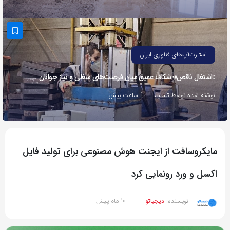
به
اشتراک
بگذارید.
استارت‌آپ‌های فناوری ایران
کپی
«اشتغال ناقص»؛ شکاف عمیق میان فرصت‌های شغلی و نیاز جوانان
لینک
نوشته شده توسط تسنیم
1 ساعت پیش
مایکروسافت از ایجنت هوش مصنوعی برای تولید فایل
اکسل و ورد رونمایی کرد
10 ماه پیش
نویسنده:
دیجیاتو
__