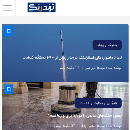
اشتراک
گذاری
با
استفاده
رباتیک و پهپاد
از
تعداد ماهواره‌های استارلینک‌ در مدار زمین از ۱۰۹۰۰ دستگاه گذشت
روش‌های
زیر
نوشته شده توسط مهر نیوز
17 دقیقه پیش
می‌توانید
این
صفحه
را
بازرگانی و تجارت و خدمات
با
چطور سنگ‌های قدیمی را دوباره براق و زیبا کنیم؟
دوستان
خود
نوشته شده توسط تحلیل بازار
37 دقیقه پیش