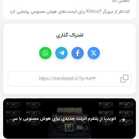
کاهش داد
کلادفلر از مرورگر Kitesurf برای ایجنت‌های هوش مصنوعی رونمایی کرد
اشتراک گذاری
کپی لینک
انویدیا از پلتفرم اترنت جدیدی برای هوش مصنوعی با سرعت 51 ترابیت بر ثانیه رونمایی کرد