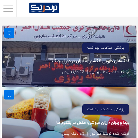
اشتراک
گذاری
با
استفاده
پزشکی، سلامت، بهداشت
از
کمک‌های دارویی ۱۱ کشور به ایران در دوران جنگ
روش‌های
زیر
نوشته شده توسط مهر نیوز
23 دقیقه پیش
می‌توانید
این
صفحه
را
پزشکی، سلامت، بهداشت
با
پیدا و پنهان «ارزان فروشی» مکمل در پلتفرم ها
دوستان
خود
نوشته شده توسط مهر نیوز
23 دقیقه پیش