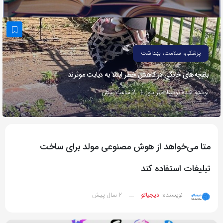
به
اشتراک
بگذارید.
پزشکی، سلامت، بهداشت
کپی
باغچه‌های خانگی در کاهش خطر ابتلا به دیابت موثرند
لینک
نوشته شده توسط مهر نیوز
2 ساعت پیش
متا می‌خواهد از هوش مصنوعی مولد برای ساخت
تبلیغات استفاده کند
2 سال پیش
نویسنده:
دیجیاتو
__