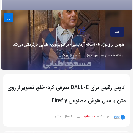
به
اشتراک
بگذارید.
هنر
کپی
هومن برق‌نورد با «نسخه آزمایشی» در تلویزیون؛ اطیابی کارگردانی می‌کند
لینک
نوشته شده توسط مهر نیوز
2 ساعت پیش
ادوبی رقیبی برای DALL-E معرفی کرد؛ خلق تصویر از روی
متن با مدل هوش مصنوعی Firefly
2 سال پیش
نویسنده:
دیجیاتو
__