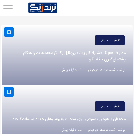
اشتراک
گذاری
با
هوش مصنوعی
استفاده
از
مدل Opus 5 به‌اشتباه کل پوشه پروفایل یک توسعه‌دهنده را هنگام
پشتیبان‌گیری حذف کرد
روش‌های
زیر
نوشته شده توسط دیجیاتو
21 دقیقه پیش
می‌توانید
این
صفحه
را
هوش مصنوعی
با
محققان از هوش مصنوعی برای ساخت ویروس‌های جدید استفاده کردند
دوستان
خود
نوشته شده توسط دیجیاتو
22 دقیقه پیش