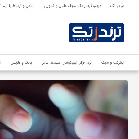
ترندز تک
درباره ترندز تک؛ مجله علمی و فناوری
تماس و ارتباط با تیم ت
اشتراک گذاری
با استفاده از روش‌های زیر می‌توانید این صفحه را با دوستان خود به
اشتراک بگذارید.
کپی لینک
اینترنت و شبکه
نرم افزار، اپلیکیشن، سیستم عامل
بانک و فارکس
ا