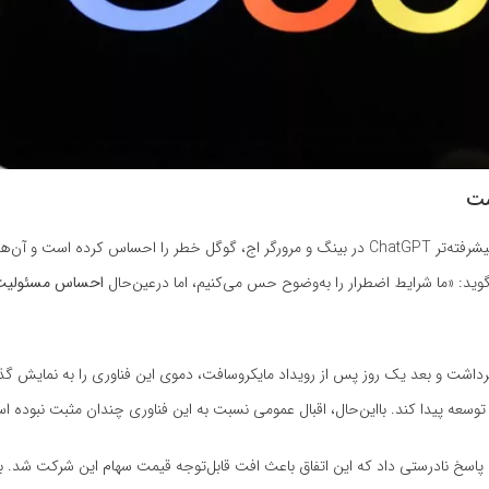
ست
از زمان اعلام همکاری جدید مایکروسافت با OpenAI و پیاده‌سازی نسخه پیشرفته‌تر ChatGPT در بینگ و مرورگر اج، گوگل خطر را احساس ک
ید: «ما شرایط اضطرار را به‌وضوح حس می‌کنیم، اما درعین‌حال
احساس مسئولیت
وز پیش از فناوری هوش مصنوعی جدیدی به‌ نام Bard پرده برداشت و بعد یک روز پس از رویداد مایکروسافت، دموی این فناوری را به ن
ل مطرح‌شده پاسخ نادرستی داد که این اتفاق باعث افت قابل‌توجه قیمت سهام این شرکت شد. 