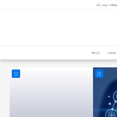
لیغات ترندز تک
صنعت
ترندها