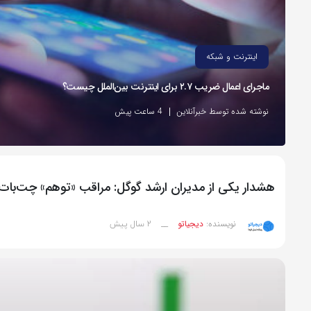
اینترنت و شبکه
ماجرای اعمال ضریب ۲.۷ برای اینترنت بین‌الملل چیست؟
نوشته شده توسط خبرآنلاین
4 ساعت پیش
هشدار یکی از مدیران ارشد گوگل: مراقب «توهم» چت‌با
2 سال پیش
نویسنده:
دیجیاتو
__